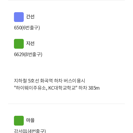
간선
650(6번출구)
지선
6629(8번출구)
지하철 5호선 화곡역 하차 버스이용시
"하이웨이주유소, KC대학교학교" 하차 385m
마을
강서01(4번출구)