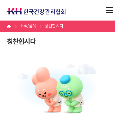
소식/참여
칭찬합시다
칭찬합시다