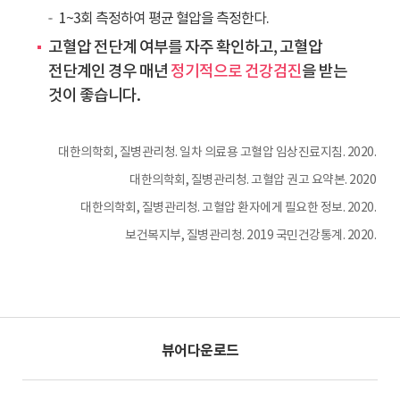
들
1~3회 측정하여 평균 혈압을 측정한다.
중
고혈압 전단계 여부를 자주 확인하고, 고혈압
14.4%
는
전단계인 경우 매년
정기적으로 건강검진
을 받는
정
것이 좋습니다.
상,
21.2%
대한의학회, 질병관리청. 일차 의료용 고혈압 임상진료지침. 2020.
는
고
대한의학회, 질병관리청. 고혈압 권고 요약본. 2020
혈
대한의학회, 질병관리청. 고혈압 환자에게 필요한 정보. 2020.
압
보건복지부, 질병관리청. 2019 국민건강통계. 2020.
전
단
계,
64.4%
는
고
뷰어다운로드
혈
압