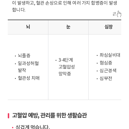
이 발생하고, 혈관 손상으로 인해 여러 가지 합병증이 발생
고
32.3%,
합니다.
혈
60
압
대
전
는
뇌
눈
심장
단
51.5%,
계,
70
32.9%
대
는
이
좌심실비대
뇌졸증
고
3·4단계
상
혐심증
일과성허혈
혈
고혈압성
은
발작
심근경색
압
망막증
67.2%
혈관성 치매
심부전
발
로
병
70
으
대
로
이
30
상
세
고혈압 예방, 관리를 위한 생활습관
과
이
30
싱겁게 먹습니다.
상