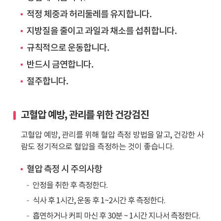
대
고
의
적정 체중과 허리둘레를 유지합니다.
혈
고
지방질을 줄이고 과일과 채소를 섭취합니다.
압
혈
유
규칙적으로 운동합니다.
압
병
유
반드시 금연합니다.
율
병
절주합니다.
은
률
총
차
32.9%
이
고혈압 예방, 관리를 위한 건강검진
입
는
니
약
고혈압 예방, 관리를 위해 혈압 측정 방법을 알고, 건강한 사
다.
7
람도 정기적으로 혈압을 측정하는 것이 좋습니다.
65
배
세
입
혈압 측정 시 주의사항
이
니
안정을 취한 후 측정한다.
상
다.
사
식사 후 1시간, 운동 후 1~2시간 후 측정한다.
람
흡연하거나 커피 마신 후 30분 ~ 1시간 지나서 측정한다.