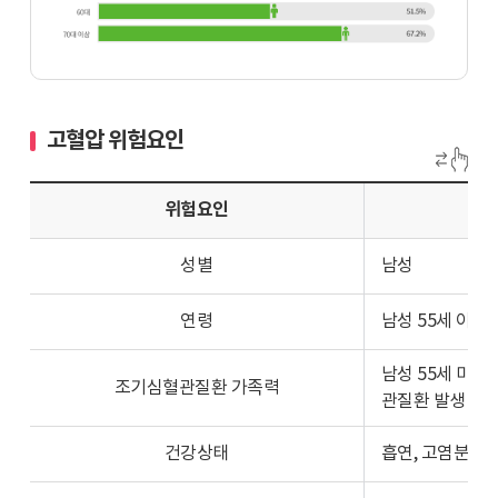
병
률
70
과
대
65
이
세
고혈압 위험요인
상
이
과
상
30
위험요인
고
대
혈
의
압
성별
남성
고
유
혈
병
연령
남성 55세 이상,
압
율
유
을
남성 55세 미만
병
조기심혈관질환 가족력
그
관질환 발생
률
래
차
프
건강상태
흡연, 고염분 섭
이
로
그