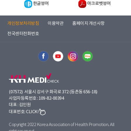
한글뷰어
아크로뱃뷰어
발
병
으
개인정보처리방침
이용약관
홈페이지 개선사항
로
65
전국센터전화번호
세
이
상
고
혈
압
유
병
(07572) 서울시 강서구 화곡로 372 (등촌동 656-18)
률
사업자등록번호 : 109-82-00394
은
대표 : 김인원
65.2%
대표번호:
CLICK!
입
니
Copyright 2022 Korea Association of Health Promotion. All
다.