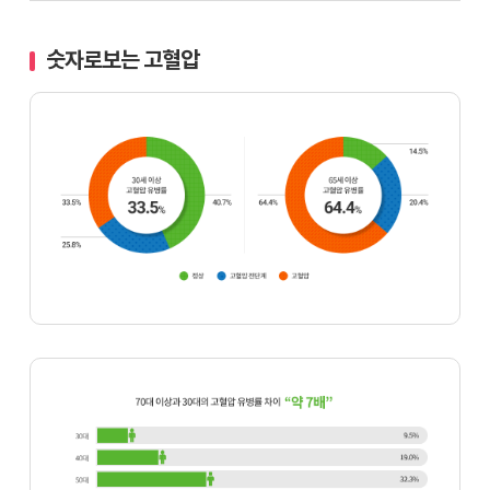
숫자로보는 고혈압
30
세
이
상
고
혈
압
유