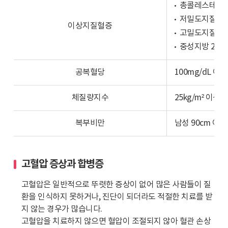
비
총콜레스테롤 2
래
교
프
저밀도지질단백(
이상지질혈증
합
이
고밀도지질단백(
니
미
중성지방 200m
다.
지
30
입
공복혈당
100mg/dL 이상
세
니
이
다.
체질량지수
25kg/m² 이상
상
30
사
대
복부비만
남성 90cm 이상
람
는
중
9.5%,
들
40
40%
고혈압 증상과 합병증
대
는
는
고혈압은 일반적으로 뚜렷한 증상이 없어 많은 사람들이 질
정
19.0%,
환을 인식하지 못하거나, 진단이 되더라도 적절한 치료를 받
상,
50
지 않는 경우가 많습니다.
27.1%
대
고혈압을 치료하지 않으면 혈압이 조절되지 않아 혈관 손상
는
는