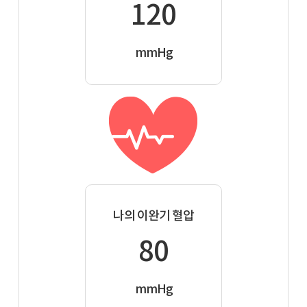
120
mmHg
나의 이완기 혈압
80
mmHg